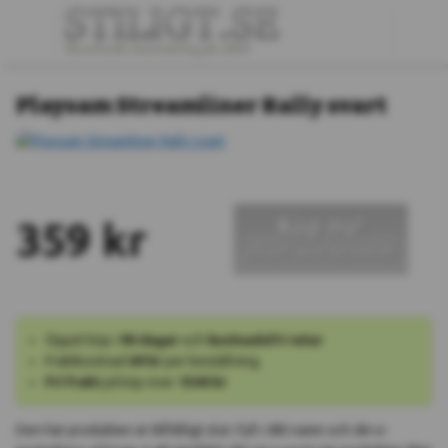
Playsam Streamliner Rally svart
Köp nu!
359 kr
Okänt leveransdatum
Öppet köp i
90 dagar
och
kostnadsfri retur
Fraktkostnad
69 kr
per beställning
Fri frakt
på köp över
1500 kr
Den här produkten är tillfälligt slut. Fyll i ditt namn och din e-