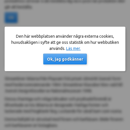
postadress så lovar vi att meddela dig via e-post när produkten åter
går att beställa.
Ok
Storlek
13 x 7 x 5 cm
Den här webbplatsen använder några externa cookies,
huvudsakligen i syfte att ge oss statistik om hur webbutiken
Material
Trä
används.
Läs mer.
Färg
Svart/Röd/Gul
Ok, jag godkänner
Designer
Ulf Hanses
Streamliner-bilarna från Playsam fick priset
Utmärkt Svensk Form
med hedersomnämnande 1984. Streamliner klassiker blev vald till
Svensk Designklassiker
av Nationalmuseum 1998.
Dessa charmiga och roliga leksaker och prydnadsföremål är
tillverkade av trä. Bilarna är designade i härliga former och
lackerade med högblank färg. Lockande för såväl barn som vuxna.
Denna Rallybil är utrustad med förare och kartläsare. Både föraren
och kartläsaren är löstagbara.