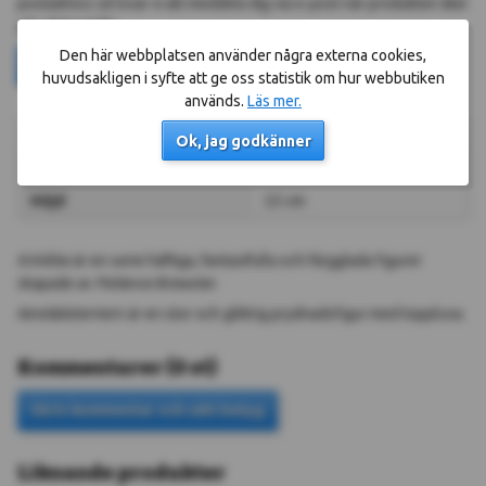
postadress så lovar vi att meddela dig via e-post när produkten åter
går att beställa.
Den här webbplatsen använder några externa cookies,
Ok
huvudsakligen i syfte att ge oss statistik om hur webbutiken
används.
Läs mer.
Längd
18 cm
Ok, jag godkänner
Bredd
7 cm
Höjd
23 cm
Krinkles
är en serie häftiga, fantasifulla och färgglada figurer
skapade av
Patience Brewster
.
Airedaleterriern är en stor och glittrig prydnadsfigur med toppluva.
Kommentarer
(
0
st
)
Liknande produkter